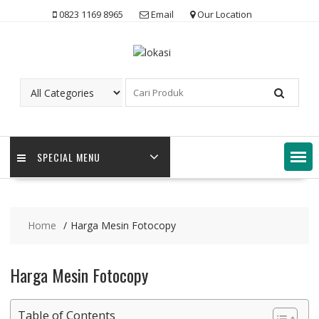
Skip
0823 1169 8965
Email
Our Location
to
content
SPECIAL MENU
Home
Harga Mesin Fotocopy
Harga Mesin Fotocopy
Table of Contents