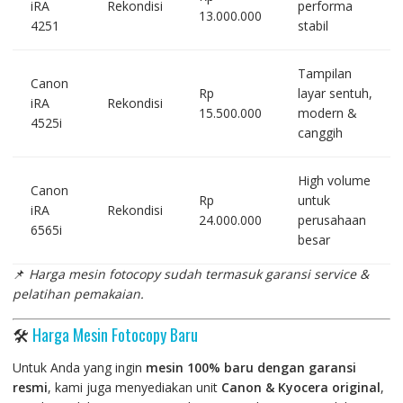
iRA
Rekondisi
performa
13.000.000
4251
stabil
Tampilan
Canon
Rp
layar sentuh,
iRA
Rekondisi
15.500.000
modern &
4525i
canggih
High volume
Canon
Rp
untuk
iRA
Rekondisi
24.000.000
perusahaan
6565i
besar
📌
Harga mesin fotocopy sudah termasuk garansi service &
pelatihan pemakaian.
🛠️
Harga Mesin Fotocopy Baru
Untuk Anda yang ingin
mesin 100% baru dengan garansi
resmi
, kami juga menyediakan unit
Canon & Kyocera original
,