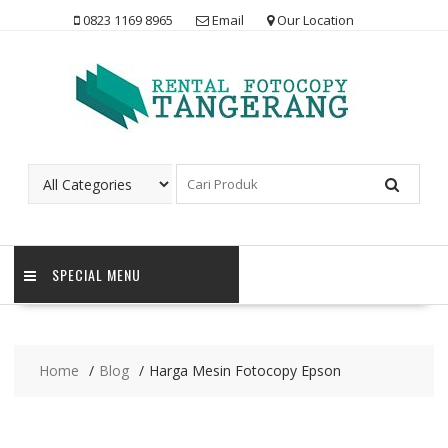
Skip
0823 1169 8965
Email
Our Location
to
content
SPECIAL MENU
Home
Blog
Harga Mesin Fotocopy Epson